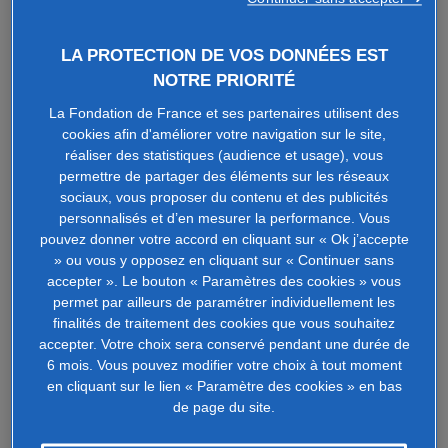
environnement, tabac, recherche,
mise au point et accès aux
médicaments, personnel de santé,
LA PROTECTION DE VOS DONNÉES EST
sécurité sanitaire
NOTRE PRIORITÉ
En savoir plus
La Fondation de France et ses partenaires utilisent des
ASSURER L'ACCÈS DE
cookies afin d'améliorer votre navigation sur le site,
CHACUN À UNE ÉDUCATION
réaliser des statistiques (audience et usage), vous
DE QUALITÉ, SUR UN PIED
permettre de partager des éléments sur les réseaux
D'ÉGALITÉ,ET PROMOUVOIR
sociaux, vous proposer du contenu et des publicités
LES POSSIBILITÉS
personnalisés et d’en mesurer la performance. Vous
D'APPRENTISSAGE TOUT AU
LONG DE SA VIE
pouvez donner votre accord en cliquant sur « Ok j’accepte
» ou vous y opposez en cliquant sur « Continuer sans
Éducation scolaire, soins et
accepter ». Le bouton « Paramètres des cookies » vous
éducation préscolaires, formation
permet par ailleurs de paramétrer individuellement les
professionnelle et enseignement
finalités de traitement des cookies que vous souhaitez
supérieur, compétences et accès à
l'emploi, égalité des chances,
accepter. Votre choix sera conservé pendant une durée de
apprentissages fondamentaux,
6 mois. Vous pouvez modifier votre choix à tout moment
éducation pour le développement
en cliquant sur le lien « Paramètre des cookies » en bas
durable, accessibilité des
de page du site.
établissements scolaires, bourses
de formation et d'études