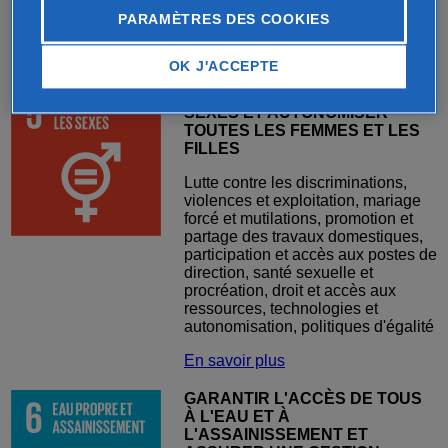
supérieures, formation des
PARAMÈTRES DES COOKIES
enseignants (PED)
En savoir plus
OK J'ACCEPTE
PARVENIR À L'ÉGALITÉ DES
SEXES ET AUTONOMISER
TOUTES LES FEMMES ET LES
FILLES
Lutte contre les discriminations,
violences et exploitation, mariage
forcé et mutilations, promotion et
partage des travaux domestiques,
participation et accès aux postes de
direction, santé sexuelle et
procréation, droit et accès aux
ressources, technologies et
autonomisation, politiques d'égalité
En savoir plus
GARANTIR L'ACCÈS DE TOUS
À L'EAU ET À
L'ASSAINISSEMENT ET